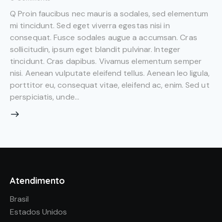
Q Proin faucibus nec mauris a sodales, sed elementum
mi tincidunt. Sed eget viverra egestas nisi in
consequat. Fusce sodales augue a accumsan. Cras
sollicitudin, ipsum eget blandit pulvinar. Integer
tincidunt. Cras dapibus. Vivamus elementum semper
nisi. Aenean vulputate eleifend tellus. Aenean leo ligula,
porttitor eu, consequat vitae, eleifend ac, enim. Sed ut
perspiciatis, unde…
Atendimento
Brasil
Estados Unidos