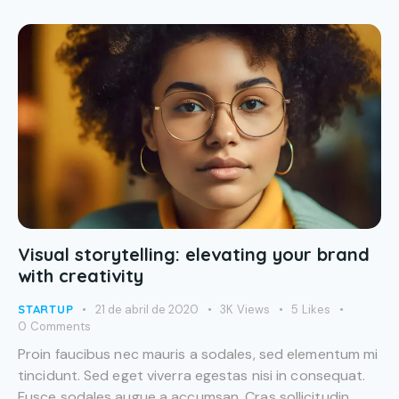
Visual storytelling: elevating your brand
with creativity
STARTUP
21 de abril de 2020
3K
Views
5
Likes
0
Comments
Proin faucibus nec mauris a sodales, sed elementum mi
tincidunt. Sed eget viverra egestas nisi in consequat.
Fusce sodales augue a accumsan. Cras sollicitudin,