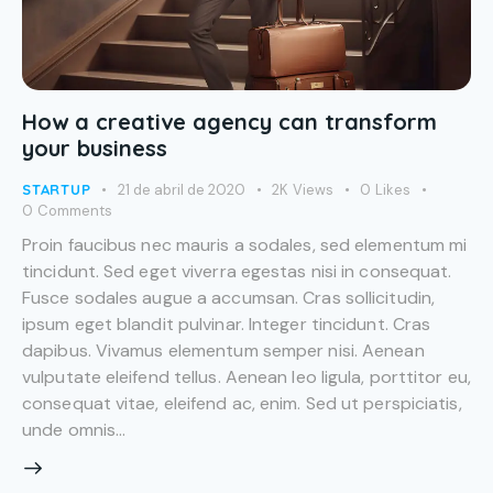
How a creative agency can transform
your business
STARTUP
21 de abril de 2020
2K
Views
0
Likes
0
Comments
Proin faucibus nec mauris a sodales, sed elementum mi
tincidunt. Sed eget viverra egestas nisi in consequat.
Fusce sodales augue a accumsan. Cras sollicitudin,
ipsum eget blandit pulvinar. Integer tincidunt. Cras
dapibus. Vivamus elementum semper nisi. Aenean
vulputate eleifend tellus. Aenean leo ligula, porttitor eu,
consequat vitae, eleifend ac, enim. Sed ut perspiciatis,
unde omnis…