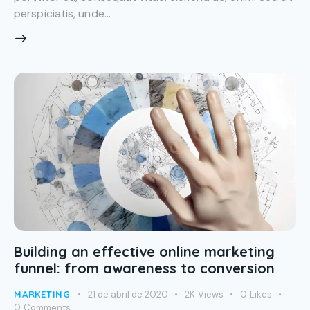
perspiciatis, unde…
Building an effective online marketing
funnel: from awareness to conversion
MARKETING
21 de abril de 2020
2K
Views
0
Likes
0
Comments