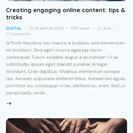
Creating engaging online content: tips &
tricks
DIDITAL
22 de abril de 2023
658
Views
0
Likes
0
Comments
Q Proin faucibus nec mauris a sodales, sed elementum
mi tincidunt. Sed eget viverra egestas nisi in
consequat. Fusce sodales augue a accumsan. Cras
sollicitudin, ipsum eget blandit pulvinar. Integer
tincidunt. Cras dapibus. Vivamus elementum semper
nisi. Aenean vulputate eleifend tellus. Aenean leo ligula,
porttitor eu, consequat vitae, eleifend ac, enim. Sed ut
perspiciatis, unde…