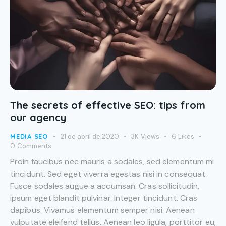
The secrets of effective SEO: tips from
our agency
MEDIA SEO
21 de abril de 2020
3K
Views
6
Likes
0
Comments
Proin faucibus nec mauris a sodales, sed elementum mi
tincidunt. Sed eget viverra egestas nisi in consequat.
Fusce sodales augue a accumsan. Cras sollicitudin,
ipsum eget blandit pulvinar. Integer tincidunt. Cras
dapibus. Vivamus elementum semper nisi. Aenean
vulputate eleifend tellus. Aenean leo ligula, porttitor eu,