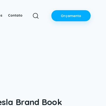
ós
Contato
Orçamento
esla Brand Book