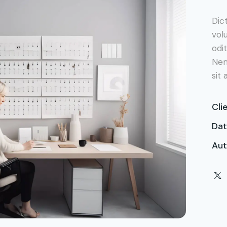
Dic
vol
odit
Nem
sit
Cli
Da
Aut