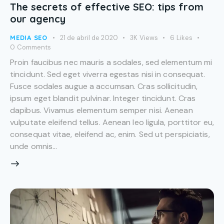
The secrets of effective SEO: tips from
our agency
MEDIA SEO
21 de abril de 2020
3K
Views
6
Likes
0
Comments
Proin faucibus nec mauris a sodales, sed elementum mi
tincidunt. Sed eget viverra egestas nisi in consequat.
Fusce sodales augue a accumsan. Cras sollicitudin,
ipsum eget blandit pulvinar. Integer tincidunt. Cras
dapibus. Vivamus elementum semper nisi. Aenean
vulputate eleifend tellus. Aenean leo ligula, porttitor eu,
consequat vitae, eleifend ac, enim. Sed ut perspiciatis,
unde omnis…