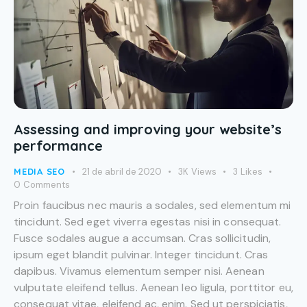
Assessing and improving your website’s
performance
MEDIA SEO
21 de abril de 2020
3K
Views
3
Likes
0
Comments
Proin faucibus nec mauris a sodales, sed elementum mi
tincidunt. Sed eget viverra egestas nisi in consequat.
Fusce sodales augue a accumsan. Cras sollicitudin,
ipsum eget blandit pulvinar. Integer tincidunt. Cras
dapibus. Vivamus elementum semper nisi. Aenean
vulputate eleifend tellus. Aenean leo ligula, porttitor eu,
consequat vitae, eleifend ac, enim. Sed ut perspiciatis,