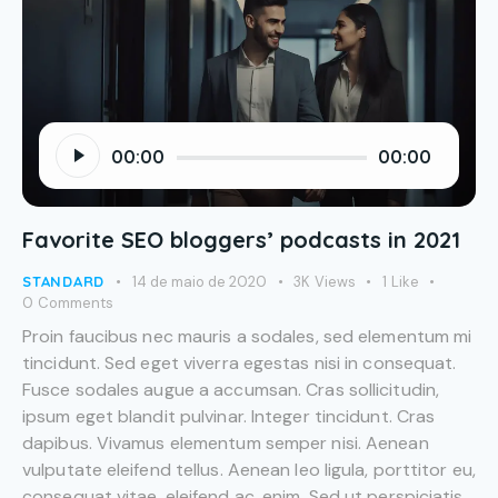
Tocador
00:00
00:00
de
áudio
Favorite SEO bloggers’ podcasts in 2021
STANDARD
14 de maio de 2020
3K
Views
1
Like
0
Comments
Proin faucibus nec mauris a sodales, sed elementum mi
tincidunt. Sed eget viverra egestas nisi in consequat.
Fusce sodales augue a accumsan. Cras sollicitudin,
ipsum eget blandit pulvinar. Integer tincidunt. Cras
dapibus. Vivamus elementum semper nisi. Aenean
vulputate eleifend tellus. Aenean leo ligula, porttitor eu,
consequat vitae, eleifend ac, enim. Sed ut perspiciatis,