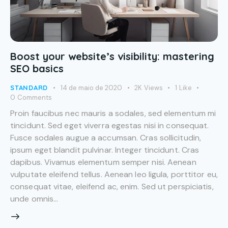
Boost your website’s visibility: mastering
SEO basics
STANDARD
14 de maio de 2020
2K
Views
1
Like
0
Comments
Proin faucibus nec mauris a sodales, sed elementum mi
tincidunt. Sed eget viverra egestas nisi in consequat.
Fusce sodales augue a accumsan. Cras sollicitudin,
ipsum eget blandit pulvinar. Integer tincidunt. Cras
dapibus. Vivamus elementum semper nisi. Aenean
vulputate eleifend tellus. Aenean leo ligula, porttitor eu,
consequat vitae, eleifend ac, enim. Sed ut perspiciatis,
unde omnis…