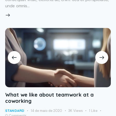
unde omnis…
What we like about teamwork at a
coworking
STANDARD
14 de maio de 2020
3K
Views
1
Like
0
Comments