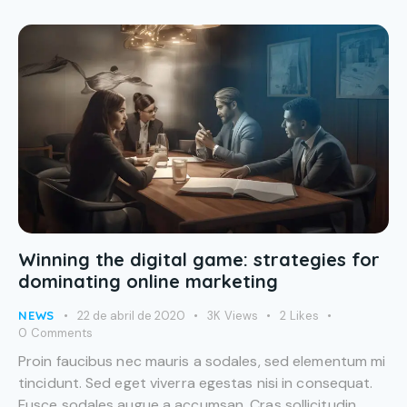
Winning the digital game: strategies for
dominating online marketing
NEWS
22 de abril de 2020
3K
Views
2
Likes
0
Comments
Proin faucibus nec mauris a sodales, sed elementum mi
tincidunt. Sed eget viverra egestas nisi in consequat.
Fusce sodales augue a accumsan. Cras sollicitudin,