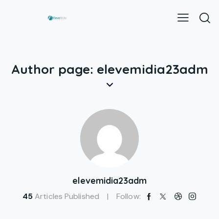
Author page: elevemidia23adm
elevemidia23adm
45
Articles Published
Follow: