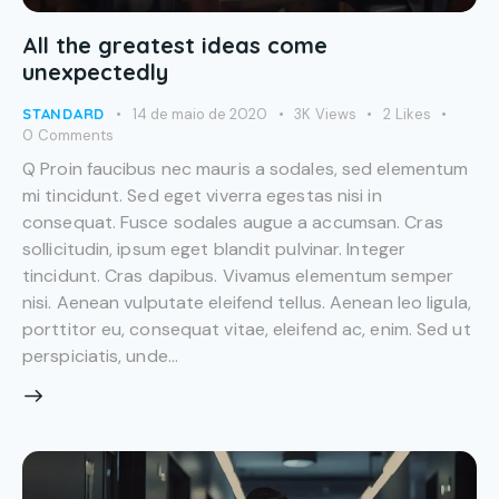
All the greatest ideas come
unexpectedly
STANDARD
14 de maio de 2020
3K
Views
2
Likes
0
Comments
Q Proin faucibus nec mauris a sodales, sed elementum
mi tincidunt. Sed eget viverra egestas nisi in
consequat. Fusce sodales augue a accumsan. Cras
sollicitudin, ipsum eget blandit pulvinar. Integer
tincidunt. Cras dapibus. Vivamus elementum semper
nisi. Aenean vulputate eleifend tellus. Aenean leo ligula,
porttitor eu, consequat vitae, eleifend ac, enim. Sed ut
perspiciatis, unde…